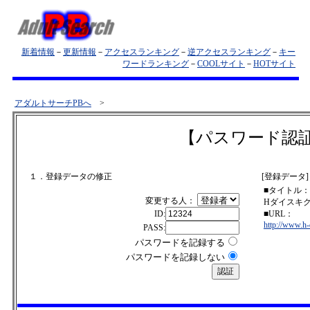
新着情報
－
更新情報
－
アクセスランキング
－
逆アクセスランキング
－
キー
ワードランキング
－
COOLサイト
－
HOTサイト
アダルトサーチPBへ
>
【パスワード認
１．登録データの修正
[登録データ]
■タイトル：
変更する人：
Hダイスキ
ID:
■URL：
http://www.h-
PASS:
パスワードを記録する
パスワードを記録しない