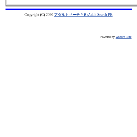
Copyright (C) 2020
アダルトサーチＰＢ/Adult Search PB
Powered by
Wonder Link