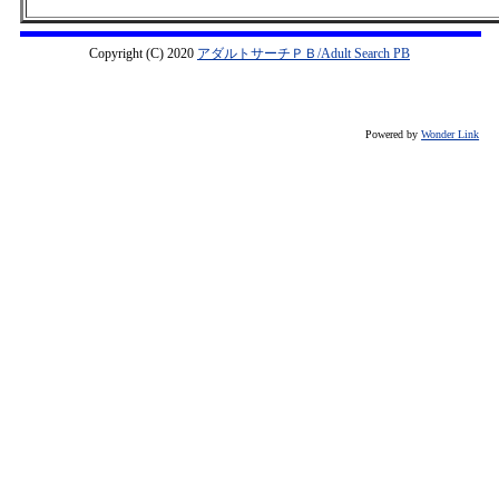
Copyright (C) 2020
アダルトサーチＰＢ/Adult Search PB
Powered by
Wonder Link