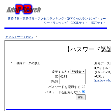
新着情報
－
更新情報
－
アクセスランキング
－
逆アクセスランキング
－
キー
ワードランキング
－
COOLサイト
－
HOTサイト
アダルトサーチPBへ
>
【パスワード認
１．登録データの修正
[登録データ]
■タイトル：
変更する人：
ブギーDVD
ID:
■URL：
http://www.bo
PASS:
パスワードを記録する
パスワードを記録しない