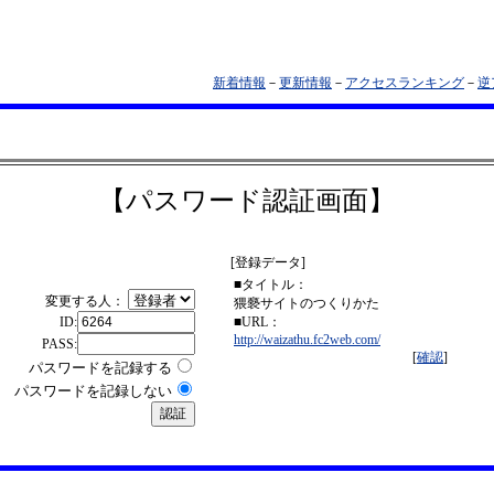
新着情報
－
更新情報
－
アクセスランキング
－
逆
【パスワード認証画面】
[登録データ]
■タイトル：
変更する人：
猥褻サイトのつくりかた
ID:
■URL：
http://waizathu.fc2web.com/
PASS:
[
確認
]
パスワードを記録する
パスワードを記録しない