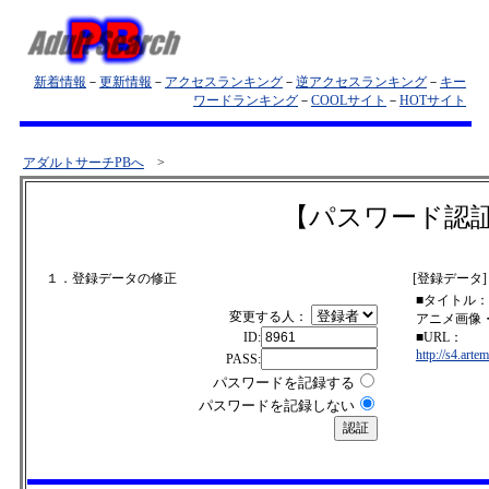
新着情報
－
更新情報
－
アクセスランキング
－
逆アクセスランキング
－
キー
ワードランキング
－
COOLサイト
－
HOTサイト
アダルトサーチPBへ
>
【パスワード認
１．登録データの修正
[登録データ]
■タイトル：
変更する人：
アニメ画像
ID:
■URL：
http://s4.arte
PASS:
パスワードを記録する
パスワードを記録しない