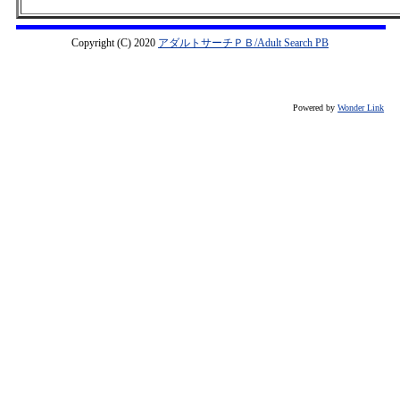
Copyright (C) 2020
アダルトサーチＰＢ/Adult Search PB
Powered by
Wonder Link